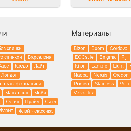
ли
Материалы
ез спинки
Bizon
Boom
Cordova
о спинкой
Барселона
ECOstile
Enigma
Fiji
Каре
Кредо
Лайт
Kiton
Lambre
Light
Лондон
Nappa
Nergis
Oregon
 с трансформацией
Romeo
Stainless
Velut
Манхэттен
Моби
Velvet lux
д
Остин
Прайд
Сити
Флайт
Флайт-классика