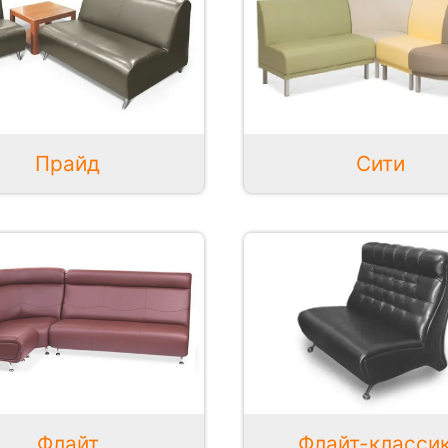
Сити
Прайд
Флайт
Флайт-класси