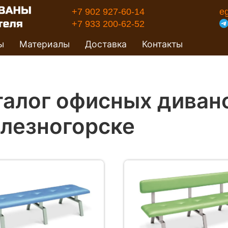
+7 902 927-60-14
e
+7 933 200-62-52
ы
Материалы
Доставка
Контакты
талог офисных диван
лезногорске