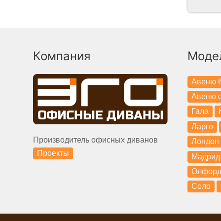
Компания
Моде
Авеню б
Авеню с
Гала
Ларго
Производитель офисных диванов
Лондон
Проекты
Мадрид
Олфор
Соло