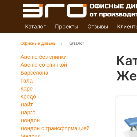
Каталог
Проекты
Отзывы
Клиент
Офисные диваны
Каталог
Ка
Авеню без спинки
Авеню со спинкой
Же
Барселона
Гала
Каре
Кредо
Лайт
Ларго
Лондон
Лондон с трансформацией
Мадрид