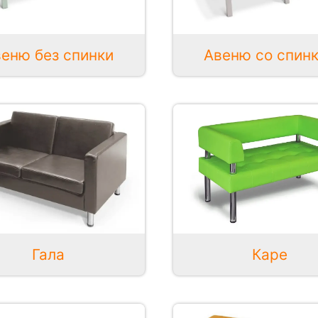
еню без спинки
Авеню со спин
Гала
Каре