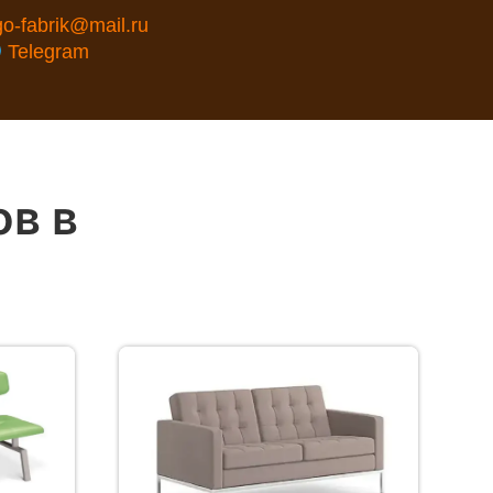
go-fabrik@mail.ru
Telegram
ов в