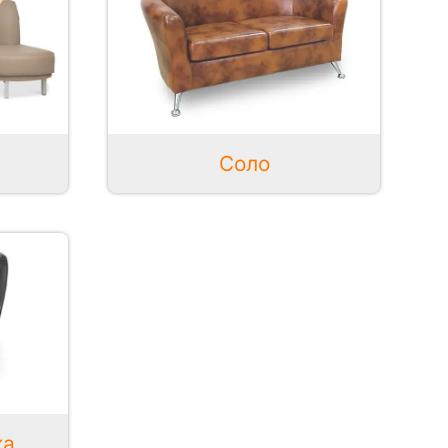
Соло
ка